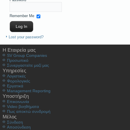
Remember Me
Lost your password?
Η Εταιρεία μας
SV Group Companies
Προσωπικό
Συνεργαστείτε μαζί μας
Υπηρεσίες
Λογιστικές
Φορολογικές
Εργατικά
Management Reporting
Υποστήριξη
Επικοινωνία
Video βοηθήματα
Πως αποκτώ συνδρομή
Μέλος
Σύνδεση
Aποσύνδεση